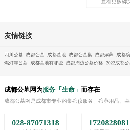
查看更多碑
友情链接
四川公墓
成都公墓
成都墓地
成都公墓集
成都殡葬
成都
燃灯寺公墓
成都墓地有哪些
成都周边公墓价格
2022成都
成都公墓网为
服务「生命」
而存在
成都公墓网是成都市专业的集殡仪服务、殡葬用品、墓
028-87071318
1720828081