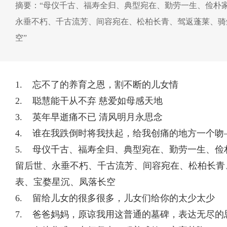
摘要：“母仪千古、福寿全归、典型宛在、勤劳一生、俭朴
永垂不朽、千古流芳、间容宛在、松柏长青、驾返蓬莱、骑
空”
1. 忘不了的养育之恩，割不断的儿女情
2. 聪慧能干从不弃 慈爱如母感天地
3. 英年早逝痛不已 清风明月永思念
4. 谁在我跌倒时将我扶起，给我创痛的地方一个吻
5. 母仪千古、福寿全归、典型宛在、勤劳一生、
留后世、永垂不朽、千古流芳、间容宛在、松柏长青
表、宝婺星沉、凤落长空
6. 留给儿女的很多很多，儿女们给你的太少太少
7. 爸爸妈妈，原谅我用这普通的墓碑，表达无尽的