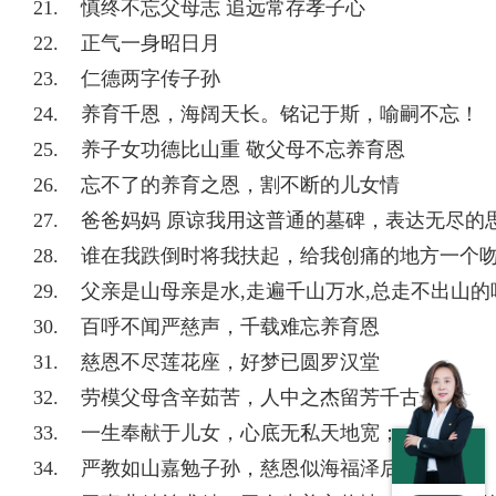
21. 慎终不忘父母志 追远常存孝子心
22. 正气一身昭日月
23. 仁德两字传子孙
24. 养育千恩，海阔天长。铭记于斯，喻嗣不忘！
25. 养子女功德比山重 敬父母不忘养育恩
26. 忘不了的养育之恩，割不断的儿女情
27. 爸爸妈妈 原谅我用这普通的墓碑，表达无尽
28. 谁在我跌倒时将我扶起，给我创痛的地方一个
29. 父亲是山母亲是水,走遍千山万水,总走不出山
30. 百呼不闻严慈声，千载难忘养育恩
31. 慈恩不尽莲花座，好梦已圆罗汉堂
32. 劳模父母含辛茹苦，人中之杰留芳千古
33. 一生奉献于儿女，心底无私天地宽；
34. 严教如山嘉勉子孙，慈恩似海福泽后代；