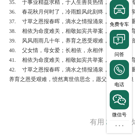
35. 于事业精益求精，于人生善良热情，于儿女言
36. 春花秋月何时了，冷雨黯风此刻终，悼念不忘
37. 寸草之恩报春晖，滴水之情报涌泉，父母之恩
免费专车
38. 相依为命度难关，相敬如宾共举案，相得益彰
39. 风风雨雨几十年，养育之恩受艰难，愤然离世
40. 父女情，母女爱；长相依，永相伴
问答
41. 相依为命度难关，相敬如宾共举案，相得益彰
42. 寸草之恩报春晖，滴水之情报涌泉，父母之恩
养育之恩受艰难，愤然离世倍思念，愿父长眠笑九泉
电话
微信号
有用
3614
人
···