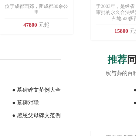
位于成都西郊，距成都30余公
于2003年，是经
里
审批的永久合法经
占地500多
47800
元起
15800
元
推荐
殡与葬的百
● 墓碑碑文范例大全
● 墓碑对联
● 感恩父母碑文范例