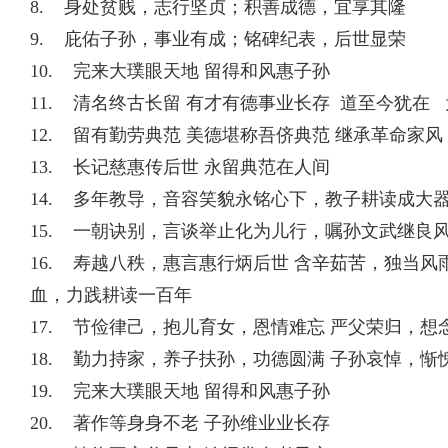
8. 身处贫贱，志行坚贞；积善成德，宜享其隆
9. 庇佑子孙，事业有成；铭碑纪表，后世显荣
10. 完来大璞眼天地 留得和风惠子孙
11. 清名终古长留 有才有德事业长存 道至今犹在
12. 留有勤劳典范 美德堪称吾侪典范 继承革命家风
13. 长记慈惠传后世 永留典范在人间
14. 多年教导，音容笑貌永铭心下，教子耕读成大
15. 一朝诀别，言谈举止化为儿行，嘱孙文武继良
16. 寿越八秩，惠言惠行炳后世 含辛茹苦，独当风
血，力践耕读一百年
17. 节俭律己，抱儿育女，恩情难忘 严父荣归，想
18. 勤力持家，养子扶孙，功德圆满 子孙哀悼，惭
19. 完来大璞眼天地 留得和风惠子孙
20. 著作等身身不老 子孙维业业长存