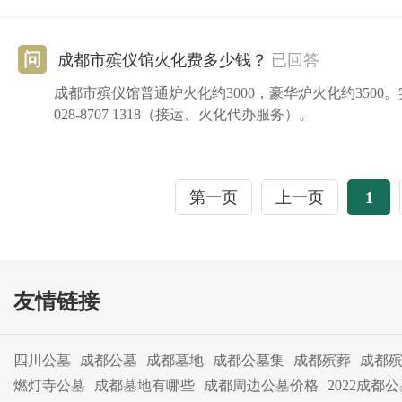
问
成都市殡仪馆火化费多少钱？
已回答
成都市殡仪馆普通炉火化约3000，豪华炉火化约350
028-8707 1318（接运、火化代办服务）。
第一页
上一页
1
友情链接
四川公墓
成都公墓
成都墓地
成都公墓集
成都殡葬
成都
燃灯寺公墓
成都墓地有哪些
成都周边公墓价格
2022成都