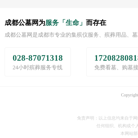
成都公墓网为
服务「生命」
而存在
成都公墓网是成都市专业的集殡仪服务、殡葬用品、墓
028-87071318
1720828081
24小时殡葬服务专线
免费看墓、购墓
Copyrigh
免责声明：以上信息均来自于网
任何组织、机构或个
本网站部