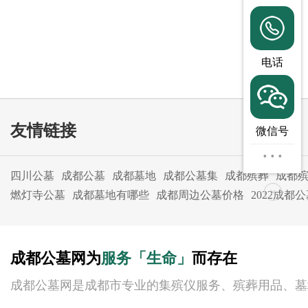
电话
友情链接
微信号
···
四川公墓
成都公墓
成都墓地
成都公墓集
成都殡葬
成都
×
燃灯寺公墓
成都墓地有哪些
成都周边公墓价格
2022成都
成都公墓网为
服务「生命」
而存在
成都公墓网是成都市专业的集殡仪服务、殡葬用品、墓