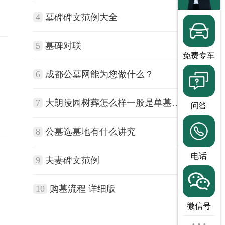
4
墓碑碑文范例大全
5
墓碑对联
免费专车
6
成都公墓网能为您做什么？
7
大朗陵园树葬怎么样一般是单墓还是双墓？大朗陵园树葬价格多少钱？
问答
8
公墓选墓地有什么讲究
电话
9
夫妻碑文范例
10
购墓流程 详细版
微信号
···