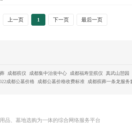
多少大家知道吗?下面就跟随成都公墓网小编来看一下墓碑
对联吧。
上一页
1
下一页
最后一页
葬
成都殡仪
成都集中治丧中心
成都福寿堂殡仪
真武山憩园
2022成都公墓价格
成都公墓价格收费标准
成都殡葬一条龙服务
用品、墓地选购为一体的综合网络服务平台