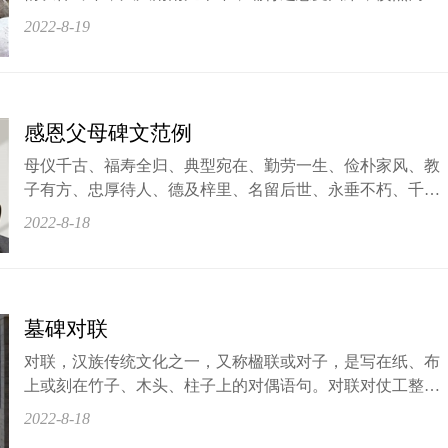
倍怀念，愿父长眠笑九泉 [ 写给儿女的话 ]
2022-8-19
感恩父母碑文范例
母仪千古、福寿全归、典型宛在、勤劳一生、俭朴家风、教
子有方、忠厚待人、德及梓里、名留后世、永垂不朽、千古
流芳、间容宛在、松柏长青、驾返蓬莱、骑鲸西归、哲人其
2022-8-18
萎、鹤归华表、宝婺星沉、凤落长空
墓碑对联
对联，汉族传统文化之一，又称楹联或对子，是写在纸、布
上或刻在竹子、木头、柱子上的对偶语句。对联对仗工整，
平仄协调，是一字一音的中华语言独特的艺术形式。它是中
2022-8-18
国汉族传统文化瑰宝。那么墓碑对联有哪些呢?墓碑对联有