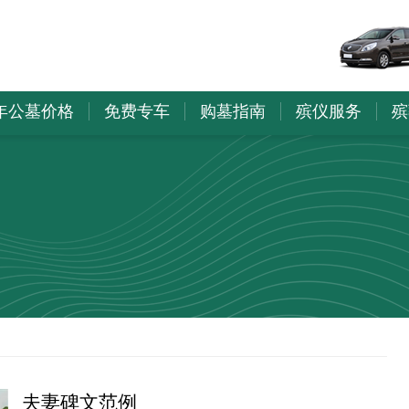
6年公墓价格
免费专车
购墓指南
殡仪服务
殡
夫妻碑文范例