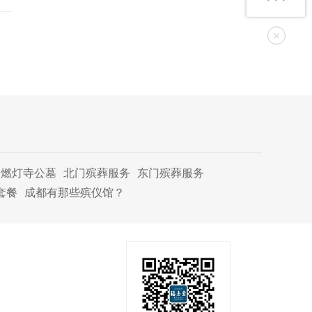
×
燃灯寺公墓
北门殡葬服务
东门殡葬服务
套餐
成都有那些殡仪馆？