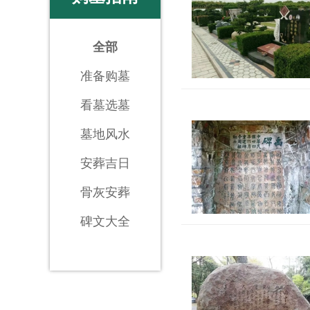
全部
准备购墓
看墓选墓
墓地风水
安葬吉日
骨灰安葬
碑文大全