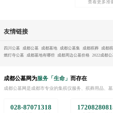
查看更多准
友情链接
四川公墓
成都公墓
成都墓地
成都公墓集
成都殡葬
成都
燃灯寺公墓
成都墓地有哪些
成都周边公墓价格
2022成都
成都公墓网为
服务「生命」
而存在
成都公墓网是成都市专业的集殡仪服务、殡葬用品、墓
028-87071318
1720828081