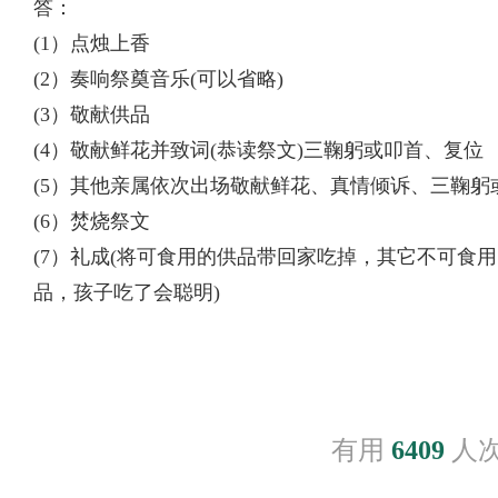
答：
(1）点烛上香
(2）奏响祭奠音乐(可以省略)
(3）敬献供品
(4）敬献鲜花并致词(恭读祭文)三鞠躬或叩首、复位
(5）其他亲属依次出场敬献鲜花、真情倾诉、三鞠躬
(6）焚烧祭文
(7）礼成(将可食用的供品带回家吃掉，其它不可食
品，孩子吃了会聪明)
有用
6409
人