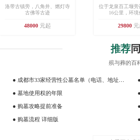
洛带古镇旁，八角井、燃灯寺
位于龙泉百工堰旁
古佛等古迹
16公里，环
48000
元起
29800
元
推荐
殡与葬的百
● 成都市33家经营性公墓名单（电话、地址、联系方式）
● 墓地使用权的年限
● 购墓攻略提前准备
● 购墓流程 详细版