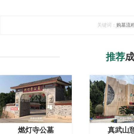
关键词：
购墓流
推荐
燃灯寺公墓
真武山